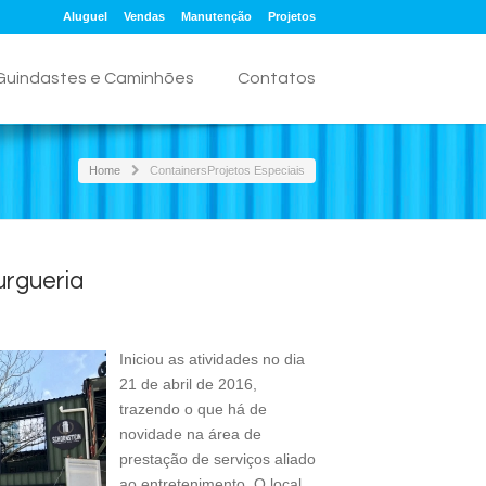
Aluguel
Vendas
Manutenção
Projetos
Guindastes e Caminhões
Contatos
Home
Containers
Projetos Especiais
urgueria
Iniciou as atividades no dia
21 de abril de 2016,
trazendo o que há de
novidade na área de
prestação de serviços aliado
ao entretenimento. O local