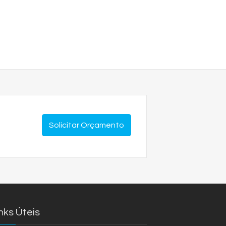
Solicitar Orçamento
nks Úteis