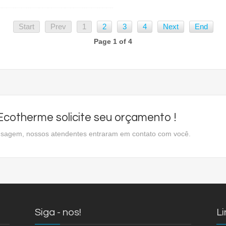
Start
Prev
1
2
3
4
Next
End
Page 1 of 4
cotherme solicite seu orçamento !
ensagem, nossos atendentes entraram em contato com você.
Siga - nos!
Li