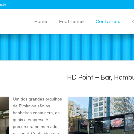
m.br
Home
Ecotherme
Containers
HD Point – Bar, Hamb
Um dos grandes orgulhos
da Evolution são os
banheiros containers, os
quais a empresa é
precursora no mercado
nacional. Contando com